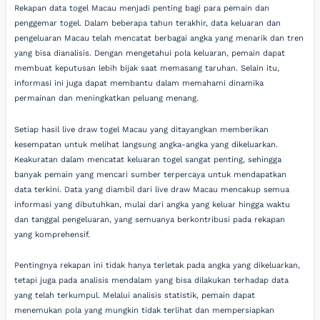
Rekapan data togel Macau menjadi penting bagi para pemain dan
penggemar togel. Dalam beberapa tahun terakhir, data keluaran dan
pengeluaran Macau telah mencatat berbagai angka yang menarik dan tren
yang bisa dianalisis. Dengan mengetahui pola keluaran, pemain dapat
membuat keputusan lebih bijak saat memasang taruhan. Selain itu,
informasi ini juga dapat membantu dalam memahami dinamika
permainan dan meningkatkan peluang menang.
Setiap hasil live draw togel Macau yang ditayangkan memberikan
kesempatan untuk melihat langsung angka-angka yang dikeluarkan.
Keakuratan dalam mencatat keluaran togel sangat penting, sehingga
banyak pemain yang mencari sumber terpercaya untuk mendapatkan
data terkini. Data yang diambil dari live draw Macau mencakup semua
informasi yang dibutuhkan, mulai dari angka yang keluar hingga waktu
dan tanggal pengeluaran, yang semuanya berkontribusi pada rekapan
yang komprehensif.
Pentingnya rekapan ini tidak hanya terletak pada angka yang dikeluarkan,
tetapi juga pada analisis mendalam yang bisa dilakukan terhadap data
yang telah terkumpul. Melalui analisis statistik, pemain dapat
menemukan pola yang mungkin tidak terlihat dan mempersiapkan