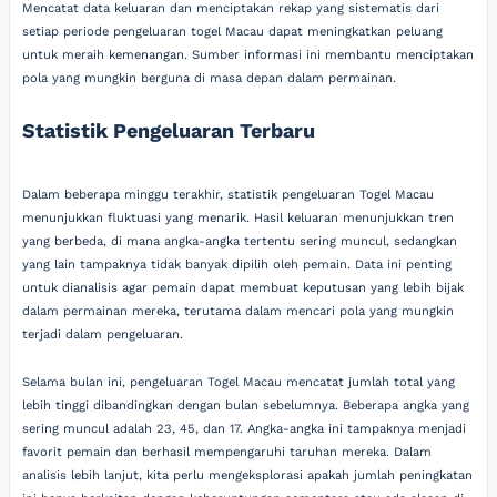
Mencatat data keluaran dan menciptakan rekap yang sistematis dari
setiap periode pengeluaran togel Macau dapat meningkatkan peluang
untuk meraih kemenangan. Sumber informasi ini membantu menciptakan
pola yang mungkin berguna di masa depan dalam permainan.
Statistik Pengeluaran Terbaru
Dalam beberapa minggu terakhir, statistik pengeluaran Togel Macau
menunjukkan fluktuasi yang menarik. Hasil keluaran menunjukkan tren
yang berbeda, di mana angka-angka tertentu sering muncul, sedangkan
yang lain tampaknya tidak banyak dipilih oleh pemain. Data ini penting
untuk dianalisis agar pemain dapat membuat keputusan yang lebih bijak
dalam permainan mereka, terutama dalam mencari pola yang mungkin
terjadi dalam pengeluaran.
Selama bulan ini, pengeluaran Togel Macau mencatat jumlah total yang
lebih tinggi dibandingkan dengan bulan sebelumnya. Beberapa angka yang
sering muncul adalah 23, 45, dan 17. Angka-angka ini tampaknya menjadi
favorit pemain dan berhasil mempengaruhi taruhan mereka. Dalam
analisis lebih lanjut, kita perlu mengeksplorasi apakah jumlah peningkatan