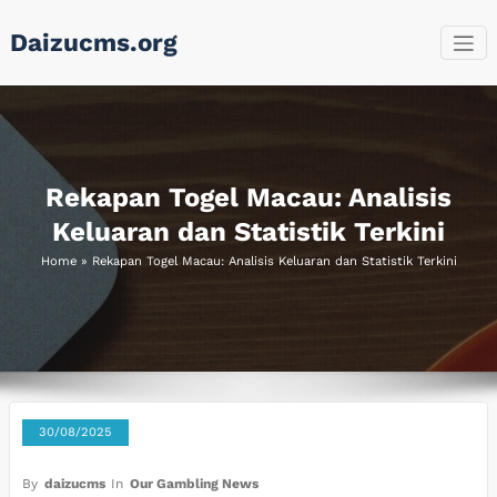
Skip
Daizucms.org
to
content
Rekapan Togel Macau: Analisis
Keluaran dan Statistik Terkini
Home
»
Rekapan Togel Macau: Analisis Keluaran dan Statistik Terkini
30/08/2025
By
daizucms
In
Our Gambling News